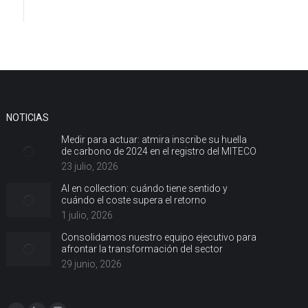
NOTICIAS
Medir para actuar: atmira inscribe su huella
de carbono de 2024 en el registro del MITECO
23 julio, 2026
AI en collection: cuándo tiene sentido y
cuándo el coste supera el retorno
1 julio, 2026
Consolidamos nuestro equipo ejecutivo para
afrontar la transformación del sector
29 junio, 2026
Encuéntranos en: