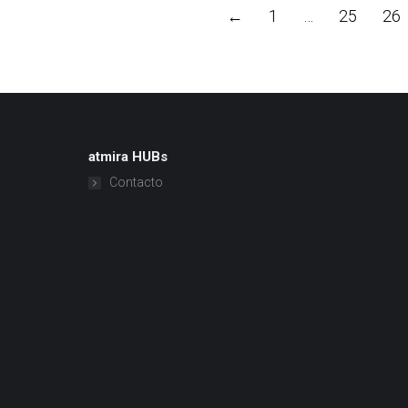
←
1
…
25
26
atmira HUBs
Contacto