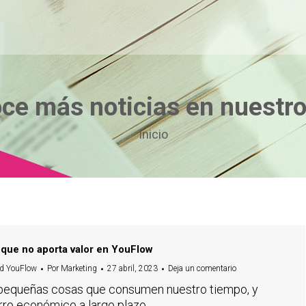
ce más noticias en nuestro
Estás aquí:
Inicio
 que no aporta valor en YouFlow
d YouFlow
Por
Marketing
27 abril, 2023
Deja un comentario
 pequeñas cosas que consumen nuestro tiempo, y
rro económico a largo plazo.