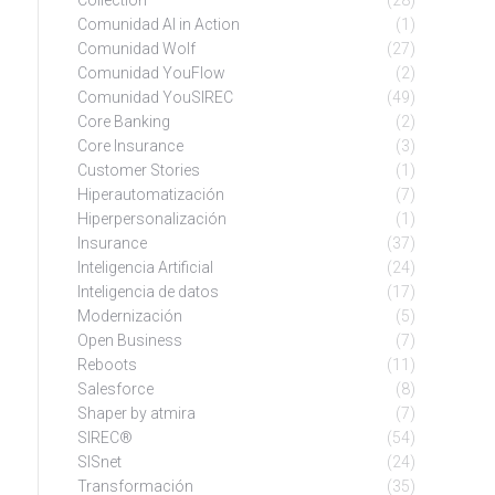
Collection
(28)
Comunidad AI in Action
(1)
Comunidad Wolf
(27)
Comunidad YouFlow
(2)
Comunidad YouSIREC
(49)
Core Banking
(2)
Core Insurance
(3)
Customer Stories
(1)
Hiperautomatización
(7)
Hiperpersonalización
(1)
Insurance
(37)
Inteligencia Artificial
(24)
Inteligencia de datos
(17)
Modernización
(5)
Open Business
(7)
Reboots
(11)
Salesforce
(8)
Shaper by atmira
(7)
SIREC®
(54)
SISnet
(24)
Transformación
(35)