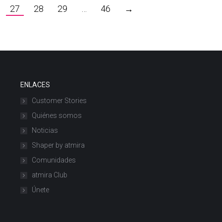
27
28
29
…
46
→
ENLACES
Customer Stories
Quiénes somos
Noticias
Shaper by atmira
Comunidades
atmira Club
Únete