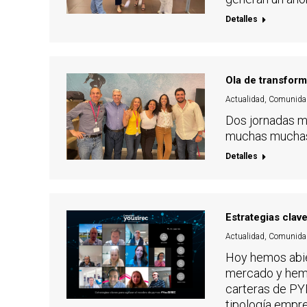
Detalles
Ola de transfor
Actualidad
,
Comunida
Dos jornadas ma
muchas muchas 
Detalles
Estrategias clav
Actualidad
,
Comunida
Hoy hemos abie
mercado y hem
carteras de PYM
tipología empre