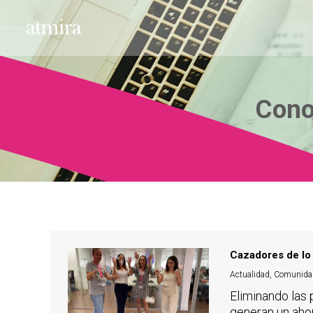
Cono
Cazadores de lo
Actualidad
,
Comunida
Eliminando las
generan un aho