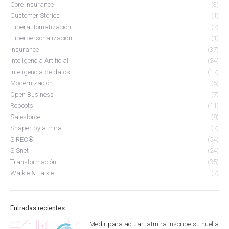
Core Insurance
(3)
Customer Stories
(1)
Hiperautomatización
(7)
Hiperpersonalización
(1)
Insurance
(37)
Inteligencia Artificial
(24)
Inteligencia de datos
(17)
Modernización
(5)
Open Business
(7)
Reboots
(11)
Salesforce
(8)
Shaper by atmira
(7)
SIREC®
(54)
SISnet
(24)
Transformación
(35)
Walkie & Talkie
(7)
Entradas recientes
Medir para actuar: atmira inscribe su huella