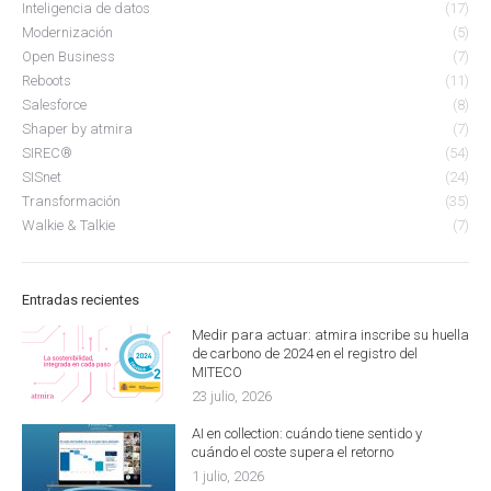
Inteligencia de datos
(17)
Modernización
(5)
Open Business
(7)
Reboots
(11)
Salesforce
(8)
Shaper by atmira
(7)
SIREC®
(54)
SISnet
(24)
Transformación
(35)
Walkie & Talkie
(7)
Entradas recientes
Medir para actuar: atmira inscribe su huella
de carbono de 2024 en el registro del
MITECO
23 julio, 2026
AI en collection: cuándo tiene sentido y
cuándo el coste supera el retorno
1 julio, 2026