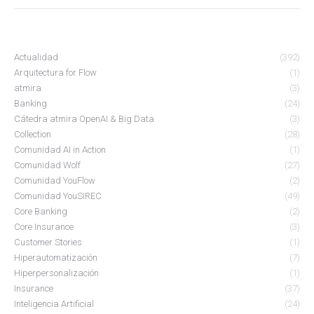
Actualidad
(392)
Arquitectura for Flow
(1)
atmira
(3)
Banking
(24)
Cátedra atmira OpenAI & Big Data
(3)
Collection
(28)
Comunidad AI in Action
(1)
Comunidad Wolf
(27)
Comunidad YouFlow
(2)
Comunidad YouSIREC
(49)
Core Banking
(2)
Core Insurance
(3)
Customer Stories
(1)
Hiperautomatización
(7)
Hiperpersonalización
(1)
Insurance
(37)
Inteligencia Artificial
(24)