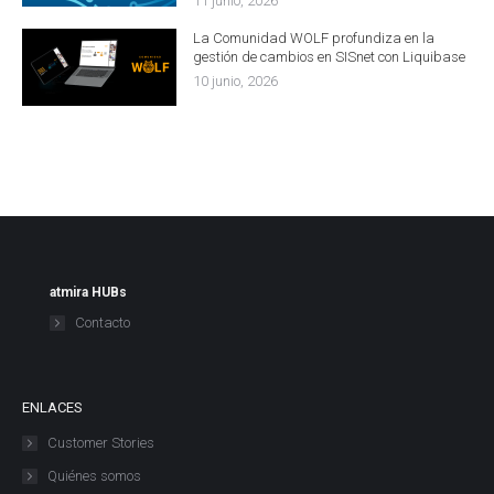
11 junio, 2026
La Comunidad WOLF profundiza en la
gestión de cambios en SISnet con Liquibase
10 junio, 2026
atmira HUBs
Contacto
ENLACES
Customer Stories
Quiénes somos