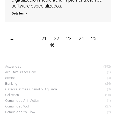
software especializados.
Detalles
←
1
…
21
22
23
24
25
…
46
→
Actualidad
(392)
Arquitectura for Flow
(1)
atmira
(3)
Banking
(24)
Cátedra atmira OpenAI & Big Data
(3)
Collection
(28)
Comunidad AI in Action
(1)
Comunidad Wolf
(27)
Comunidad YouFlow
(2)