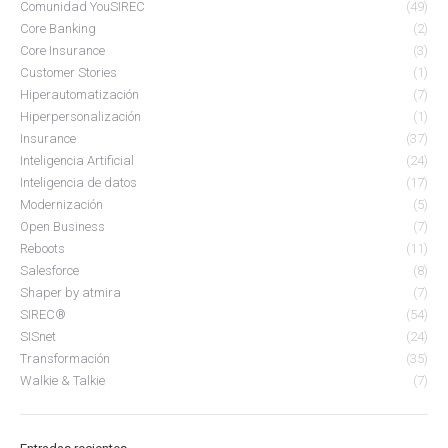
Comunidad YouSIREC
(49)
Core Banking
(2)
Core Insurance
(3)
Customer Stories
(1)
Hiperautomatización
(7)
Hiperpersonalización
(1)
Insurance
(37)
Inteligencia Artificial
(24)
Inteligencia de datos
(17)
Modernización
(5)
Open Business
(7)
Reboots
(11)
Salesforce
(8)
Shaper by atmira
(7)
SIREC®
(54)
SISnet
(24)
Transformación
(35)
Walkie & Talkie
(7)