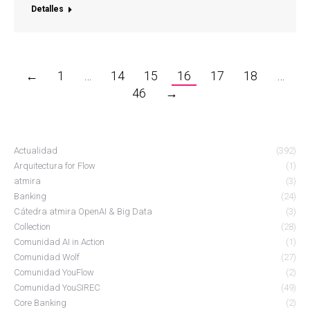
Detalles
←
1
…
14
15
16
17
18
…
46
→
Actualidad
(392)
Arquitectura for Flow
(1)
atmira
(3)
Banking
(24)
Cátedra atmira OpenAI & Big Data
(3)
Collection
(28)
Comunidad AI in Action
(1)
Comunidad Wolf
(27)
Comunidad YouFlow
(2)
Comunidad YouSIREC
(49)
Core Banking
(2)