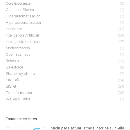
Core Insurance
(3)
Customer Stories
(1)
Hiperautomatización
(7)
Hiperpersonalización
(1)
Insurance
(37)
Inteligencia Artificial
(24)
Inteligencia de datos
(17)
Modernización
(5)
Open Business
(7)
Reboots
(11)
Salesforce
(8)
Shaper by atmira
(7)
SIREC®
(54)
SISnet
(24)
Transformación
(35)
Walkie & Talkie
(7)
Entradas recientes
Medir para actuar: atmira inscribe su huella