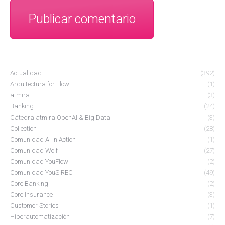
Publicar comentario
Actualidad
(392)
Arquitectura for Flow
(1)
atmira
(3)
Banking
(24)
Cátedra atmira OpenAI & Big Data
(3)
Collection
(28)
Comunidad AI in Action
(1)
Comunidad Wolf
(27)
Comunidad YouFlow
(2)
Comunidad YouSIREC
(49)
Core Banking
(2)
Core Insurance
(3)
Customer Stories
(1)
Hiperautomatización
(7)