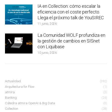
IA en Collection: cómo escalar la
eficiencia con el coste perfecto.
Llega el próximo talk de YouSIREC
11 junio, 2026
La Comunidad WOLF profundiza en
la gestión de cambios en SISnet
con Liquibase
10 junio, 2026
Actualidad
(392)
Arquitectura for Flow
(1)
atmira
(3)
Banking
(24)
Cátedra atmira OpenAI & Big Data
(3)
Collection
(28)