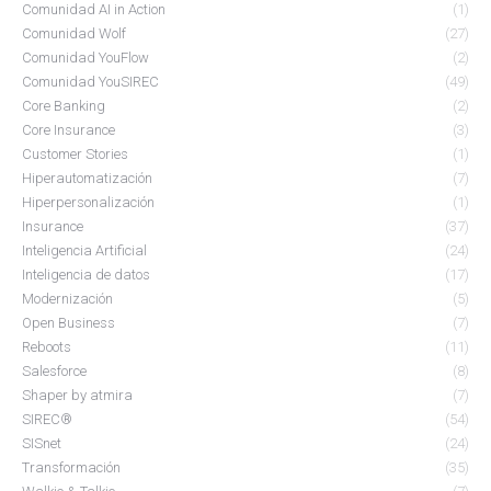
Comunidad AI in Action
(1)
Comunidad Wolf
(27)
Comunidad YouFlow
(2)
Comunidad YouSIREC
(49)
Core Banking
(2)
Core Insurance
(3)
Customer Stories
(1)
Hiperautomatización
(7)
Hiperpersonalización
(1)
Insurance
(37)
Inteligencia Artificial
(24)
Inteligencia de datos
(17)
Modernización
(5)
Open Business
(7)
Reboots
(11)
Salesforce
(8)
Shaper by atmira
(7)
SIREC®
(54)
SISnet
(24)
Transformación
(35)