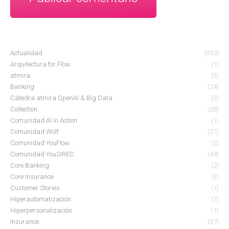
Actualidad
(392)
Arquitectura for Flow
(1)
atmira
(3)
Banking
(24)
Cátedra atmira OpenAI & Big Data
(3)
Collection
(28)
Comunidad AI in Action
(1)
Comunidad Wolf
(27)
Comunidad YouFlow
(2)
Comunidad YouSIREC
(49)
Core Banking
(2)
Core Insurance
(3)
Customer Stories
(1)
Hiperautomatización
(7)
Hiperpersonalización
(1)
Insurance
(37)