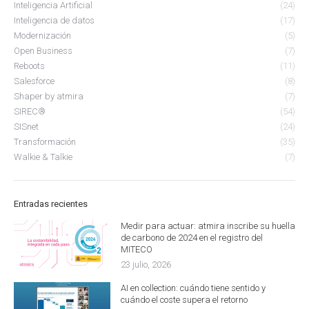
Inteligencia Artificial
(24)
Inteligencia de datos
(17)
Modernización
(5)
Open Business
(7)
Reboots
(11)
Salesforce
(8)
Shaper by atmira
(7)
SIREC®
(54)
SISnet
(24)
Transformación
(35)
Walkie & Talkie
(7)
Entradas recientes
Medir para actuar: atmira inscribe su huella
de carbono de 2024 en el registro del
MITECO
23 julio, 2026
AI en collection: cuándo tiene sentido y
cuándo el coste supera el retorno