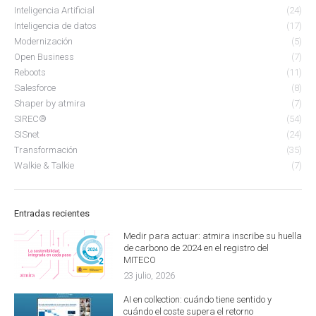
Inteligencia Artificial
(24)
Inteligencia de datos
(17)
Modernización
(5)
Open Business
(7)
Reboots
(11)
Salesforce
(8)
Shaper by atmira
(7)
SIREC®
(54)
SISnet
(24)
Transformación
(35)
Walkie & Talkie
(7)
Entradas recientes
Medir para actuar: atmira inscribe su huella
de carbono de 2024 en el registro del
MITECO
23 julio, 2026
AI en collection: cuándo tiene sentido y
cuándo el coste supera el retorno