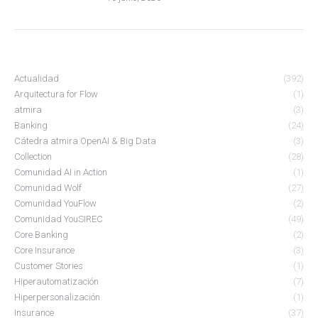
Actualidad
(392)
Arquitectura for Flow
(1)
atmira
(3)
Banking
(24)
Cátedra atmira OpenAI & Big Data
(3)
Collection
(28)
Comunidad AI in Action
(1)
Comunidad Wolf
(27)
Comunidad YouFlow
(2)
Comunidad YouSIREC
(49)
Core Banking
(2)
Core Insurance
(3)
Customer Stories
(1)
Hiperautomatización
(7)
Hiperpersonalización
(1)
Insurance
(37)