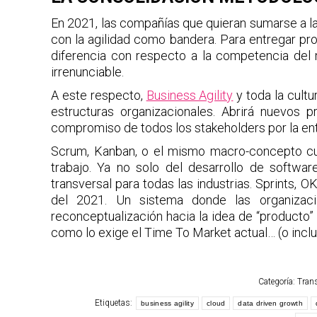
En 2021, las compañías que quieran sumarse a la
con la agilidad como bandera. Para entregar pro
diferencia con respecto a la competencia del 
irrenunciable.
A este respecto,
Business Agility
y toda la cultu
estructuras organizacionales. Abrirá nuevos 
compromiso de todos los stakeholders por la ent
Scrum, Kanban, o el mismo macro-concepto cult
trabajo. Ya no solo del desarrollo de softw
transversal para todas las industrias. Sprints, 
del 2021. Un sistema donde las organiza
reconceptualización hacia la idea de “producto” p
como lo exige el Time To Market actual… (o incl
Categoría:
Tran
Etiquetas:
business agility
cloud
data driven growth