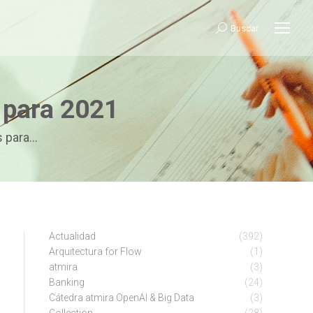
Buscar:
Buscar
 para 2021
s para…
Actualidad
(392)
Arquitectura for Flow
(1)
atmira
(3)
Banking
(24)
Cátedra atmira OpenAI & Big Data
(3)