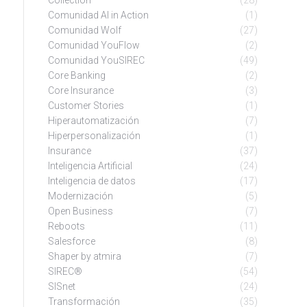
Collection
(28)
Comunidad AI in Action
(1)
Comunidad Wolf
(27)
Comunidad YouFlow
(2)
Comunidad YouSIREC
(49)
Core Banking
(2)
Core Insurance
(3)
Customer Stories
(1)
Hiperautomatización
(7)
Hiperpersonalización
(1)
Insurance
(37)
Inteligencia Artificial
(24)
Inteligencia de datos
(17)
Modernización
(5)
Open Business
(7)
Reboots
(11)
Salesforce
(8)
Shaper by atmira
(7)
SIREC®
(54)
SISnet
(24)
Transformación
(35)