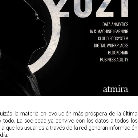
uizás la materia en evolución más próspera de la última
o todo. La sociedad ya convive con los datos a todos los
 la que los usuarios a través de la red generan información
día.