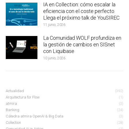
IA en Collection: cómo escalar la
eficiencia con el coste perfecto.
Llega el próximo talk de YouSIREC
11 junio, 2026
La Comunidad WOLF profundiza en
la gestión de cambios en SISnet
con Liquibase
10 junio, 2026
Actualidad
(392)
Arquitectura for Flow
(1)
atmira
(3)
Banking
(24)
Cátedra atmira OpenAI & Big Data
(3)
Collection
(28)
Comunidad AI in Action
(1)