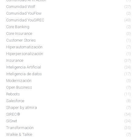
Comunidad Wolf
(27)
Comunidad YouFlow
(2)
Comunidad YouSIREC
(49)
Core Banking
(2)
Core Insurance
(3)
Customer Stories
(1)
Hiperautomatización
(7)
Hiperpersonalización
(1)
Insurance
(37)
Inteligencia Artificial
(24)
Inteligencia de datos
(17)
Modernización
(5)
Open Business
(7)
Reboots
(11)
Salesforce
(8)
Shaper by atmira
(7)
SIREC®
(54)
SISnet
(24)
Transformación
(35)
Walkie & Talkie
(7)