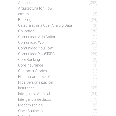
Actualidad
(392)
Arquitectura for Flow
(1)
atmira
(3)
Banking
(24)
Cátedra atmira OpenAI & Big Data
(3)
Collection
(28)
Comunidad AI in Action
(1)
Comunidad Wolf
(27)
Comunidad YouFlow
(2)
Comunidad YouSIREC
(49)
Core Banking
(2)
Core Insurance
(3)
Customer Stories
(1)
Hiperautomatización
(7)
Hiperpersonalización
(1)
Insurance
(37)
Inteligencia Artificial
(24)
Inteligencia de datos
(17)
Modernización
(5)
Open Business
(7)