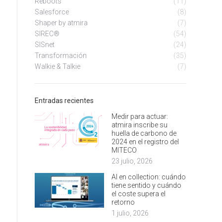
Reboots
(11)
Salesforce
(8)
Shaper by atmira
(7)
SIREC®
(54)
SISnet
(24)
Transformación
(35)
Walkie & Talkie
(7)
Entradas recientes
Medir para actuar:
atmira inscribe su
huella de carbono de
2024 en el registro del
MITECO
23 julio, 2026
AI en collection: cuándo
tiene sentido y cuándo
el coste supera el
retorno
1 julio, 2026