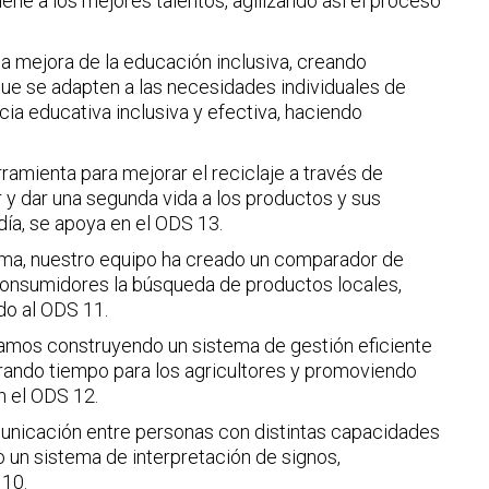
tiene a los mejores talentos, agilizando así el proceso
a mejora de la educación inclusiva, creando
ue se adapten a las necesidades individuales de
ia educativa inclusiva y efectiva, haciendo
rramienta para mejorar el reciclaje a través de
r y dar una segunda vida a los productos y sus
ía, se apoya en el ODS 13.
tima, nuestro equipo ha creado un comparador de
 consumidores la búsqueda de productos locales,
do al ODS 11.
stamos construyendo un sistema de gestión eficiente
berando tiempo para los agricultores y promoviendo
n el ODS 12.
omunicación entre personas con distintas capacidades
o un sistema de interpretación de signos,
 10.