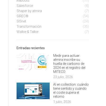
Reboots
(11)
Salesforce
(8)
Shaper by atmira
(7)
SIREC®
(54)
SISnet
(24)
Transformación
(35)
Walkie & Talkie
(7)
Entradas recientes
Medir para actuar:
atmira inscribe su
huella de carbono de
2024 en el registro del
MITECO
23 julio, 2026
AI en collection: cuándo
tiene sentido y cuándo
el coste supera el
retorno
1 julio, 2026