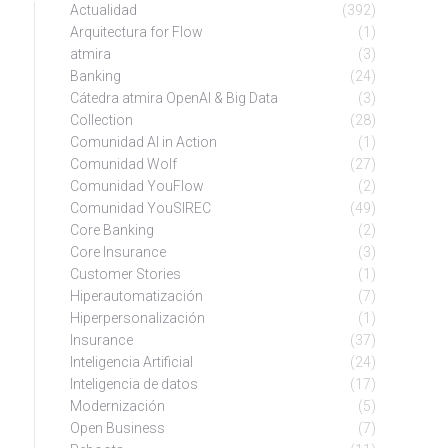
Actualidad
(392)
Arquitectura for Flow
(1)
atmira
(3)
Banking
(24)
Cátedra atmira OpenAI & Big Data
(3)
Collection
(28)
Comunidad AI in Action
(1)
Comunidad Wolf
(27)
Comunidad YouFlow
(2)
Comunidad YouSIREC
(49)
Core Banking
(2)
Core Insurance
(3)
Customer Stories
(1)
Hiperautomatización
(7)
Hiperpersonalización
(1)
Insurance
(37)
Inteligencia Artificial
(24)
Inteligencia de datos
(17)
Modernización
(5)
Open Business
(7)