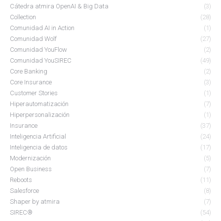
Cátedra atmira OpenAI & Big Data
(3)
Collection
(28)
Comunidad AI in Action
(1)
Comunidad Wolf
(27)
Comunidad YouFlow
(2)
Comunidad YouSIREC
(49)
Core Banking
(2)
Core Insurance
(3)
Customer Stories
(1)
Hiperautomatización
(7)
Hiperpersonalización
(1)
Insurance
(37)
Inteligencia Artificial
(24)
Inteligencia de datos
(17)
Modernización
(5)
Open Business
(7)
Reboots
(11)
Salesforce
(8)
Shaper by atmira
(7)
SIREC®
(54)