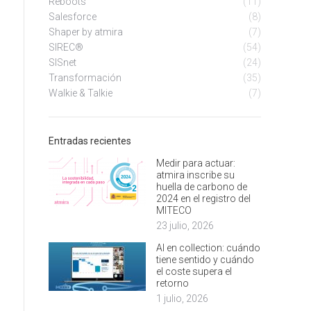
Reboots
(11)
Salesforce
(8)
Shaper by atmira
(7)
SIREC®
(54)
SISnet
(24)
Transformación
(35)
Walkie & Talkie
(7)
Entradas recientes
Medir para actuar:
atmira inscribe su
huella de carbono de
2024 en el registro del
MITECO
23 julio, 2026
AI en collection: cuándo
tiene sentido y cuándo
el coste supera el
retorno
1 julio, 2026