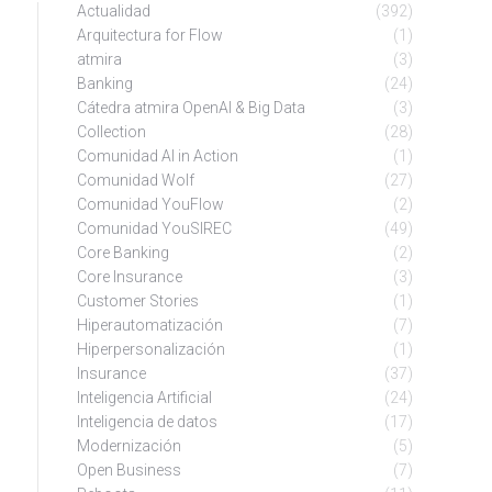
Actualidad
(392)
Arquitectura for Flow
(1)
atmira
(3)
Banking
(24)
Cátedra atmira OpenAI & Big Data
(3)
Collection
(28)
Comunidad AI in Action
(1)
Comunidad Wolf
(27)
Comunidad YouFlow
(2)
Comunidad YouSIREC
(49)
Core Banking
(2)
Core Insurance
(3)
Customer Stories
(1)
Hiperautomatización
(7)
Hiperpersonalización
(1)
Insurance
(37)
Inteligencia Artificial
(24)
Inteligencia de datos
(17)
Modernización
(5)
Open Business
(7)