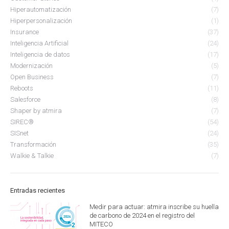
Hiperautomatización
(7)
Hiperpersonalización
(1)
Insurance
(37)
Inteligencia Artificial
(24)
Inteligencia de datos
(17)
Modernización
(5)
Open Business
(7)
Reboots
(11)
Salesforce
(8)
Shaper by atmira
(7)
SIREC®
(54)
SISnet
(24)
Transformación
(35)
Walkie & Talkie
(7)
Entradas recientes
Medir para actuar: atmira inscribe su huella
de carbono de 2024 en el registro del
MITECO