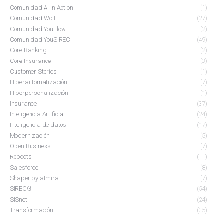
Comunidad AI in Action
(1)
Comunidad Wolf
(27)
Comunidad YouFlow
(2)
Comunidad YouSIREC
(49)
Core Banking
(2)
Core Insurance
(3)
Customer Stories
(1)
Hiperautomatización
(7)
Hiperpersonalización
(1)
Insurance
(37)
Inteligencia Artificial
(24)
Inteligencia de datos
(17)
Modernización
(5)
Open Business
(7)
Reboots
(11)
Salesforce
(8)
Shaper by atmira
(7)
SIREC®
(54)
SISnet
(24)
Transformación
(35)