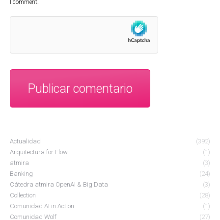
I comment.
Publicar comentario
Actualidad
(392)
Arquitectura for Flow
(1)
atmira
(3)
Banking
(24)
Cátedra atmira OpenAI & Big Data
(3)
Collection
(28)
Comunidad AI in Action
(1)
Comunidad Wolf
(27)