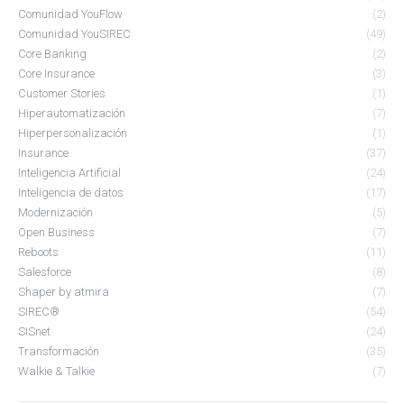
Comunidad YouFlow
(2)
Comunidad YouSIREC
(49)
Core Banking
(2)
Core Insurance
(3)
Customer Stories
(1)
Hiperautomatización
(7)
Hiperpersonalización
(1)
Insurance
(37)
Inteligencia Artificial
(24)
Inteligencia de datos
(17)
Modernización
(5)
Open Business
(7)
Reboots
(11)
Salesforce
(8)
Shaper by atmira
(7)
SIREC®
(54)
SISnet
(24)
Transformación
(35)
Walkie & Talkie
(7)