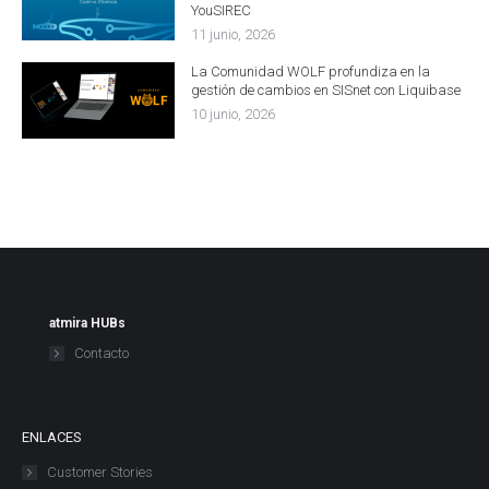
YouSIREC
11 junio, 2026
La Comunidad WOLF profundiza en la
gestión de cambios en SISnet con Liquibase
10 junio, 2026
atmira HUBs
Contacto
ENLACES
Customer Stories