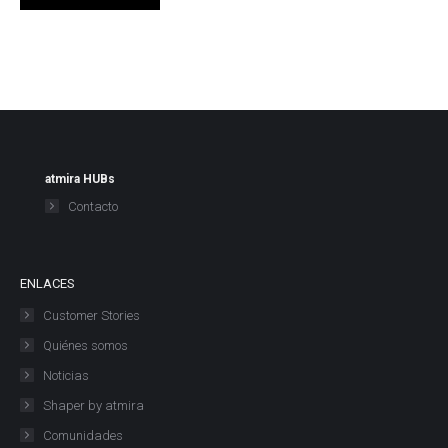
atmira HUBs
Contacto
ENLACES
Customer Stories
Quiénes somos
Noticias
Shaper by atmira
Comunidades