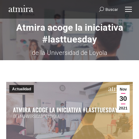
Buscar:
Buscar
Atmira acoge la iniciativa
#lasttuesday
Estás aquí:
de la Universidad de Loyola
Actualidad
Nov
30
2021