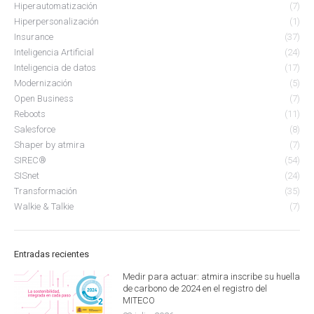
Hiperautomatización
(7)
Hiperpersonalización
(1)
Insurance
(37)
Inteligencia Artificial
(24)
Inteligencia de datos
(17)
Modernización
(5)
Open Business
(7)
Reboots
(11)
Salesforce
(8)
Shaper by atmira
(7)
SIREC®
(54)
SISnet
(24)
Transformación
(35)
Walkie & Talkie
(7)
Entradas recientes
Medir para actuar: atmira inscribe su huella
de carbono de 2024 en el registro del
MITECO