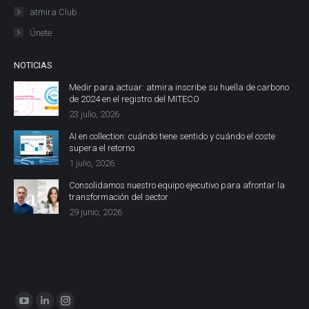
atmira Club
Únete
NOTICIAS
Medir para actuar: atmira inscribe su huella de carbono
de 2024 en el registro del MITECO
23 julio, 2026
AI en collection: cuándo tiene sentido y cuándo el coste
supera el retorno
1 julio, 2026
Consolidamos nuestro equipo ejecutivo para afrontar la
transformación del sector
29 junio, 2026
Encuéntranos en:
YouTube
Linkedin
Instagram