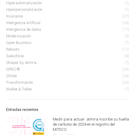
Hiperautomatización
(7)
Hiperpersonalización
(1)
Insurance
(37)
Inteligencia Artificial
(24)
Inteligencia de datos
(17)
Modernización
(5)
Open Business
(7)
Reboots
(11)
Salesforce
(8)
Shaper by atmira
(7)
SIREC®
(54)
SISnet
(24)
Transformación
(35)
Walkie & Talkie
(7)
Entradas recientes
Medir para actuar: atmira inscribe su huella
de carbono de 2024 en el registro del
MITECO