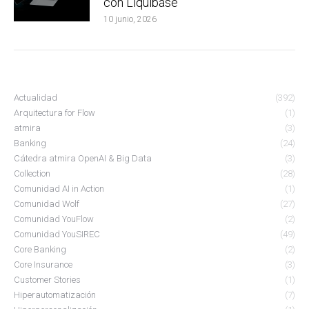
con Liquibase
10 junio, 2026
Actualidad
(392)
Arquitectura for Flow
(1)
atmira
(3)
Banking
(24)
Cátedra atmira OpenAI & Big Data
(3)
Collection
(28)
Comunidad AI in Action
(1)
Comunidad Wolf
(27)
Comunidad YouFlow
(2)
Comunidad YouSIREC
(49)
Core Banking
(2)
Core Insurance
(3)
Customer Stories
(1)
Hiperautomatización
(7)