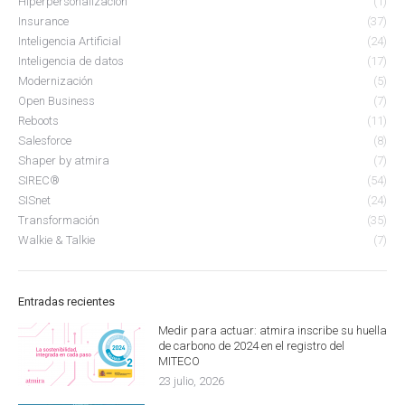
Hiperpersonalización
(1)
Insurance
(37)
Inteligencia Artificial
(24)
Inteligencia de datos
(17)
Modernización
(5)
Open Business
(7)
Reboots
(11)
Salesforce
(8)
Shaper by atmira
(7)
SIREC®
(54)
SISnet
(24)
Transformación
(35)
Walkie & Talkie
(7)
Entradas recientes
Medir para actuar: atmira inscribe su huella
de carbono de 2024 en el registro del
MITECO
23 julio, 2026