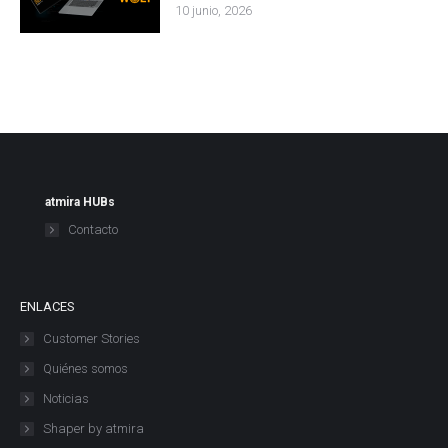
10 junio, 2026
atmira HUBs
Contacto
ENLACES
Customer Stories
Quiénes somos
Noticias
Shaper by atmira