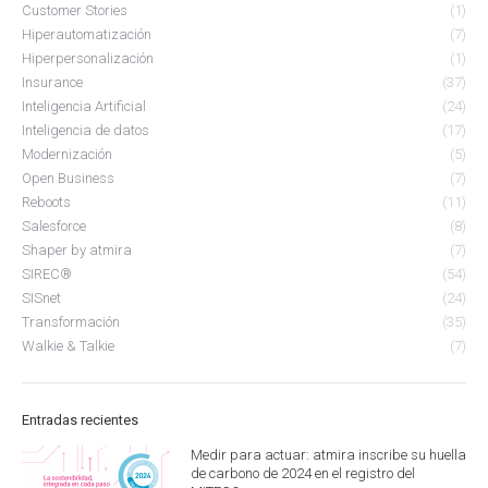
Customer Stories
(1)
Hiperautomatización
(7)
Hiperpersonalización
(1)
Insurance
(37)
Inteligencia Artificial
(24)
Inteligencia de datos
(17)
Modernización
(5)
Open Business
(7)
Reboots
(11)
Salesforce
(8)
Shaper by atmira
(7)
SIREC®
(54)
SISnet
(24)
Transformación
(35)
Walkie & Talkie
(7)
Entradas recientes
Medir para actuar: atmira inscribe su huella
de carbono de 2024 en el registro del