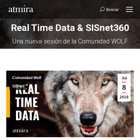
Buscar:
Buscar
Real Time Data & SISnet360
Estás aquí:
Una nueva sesión de la Comunidad WOLF
Comunidad Wolf
Jul
8
SISnet
2019