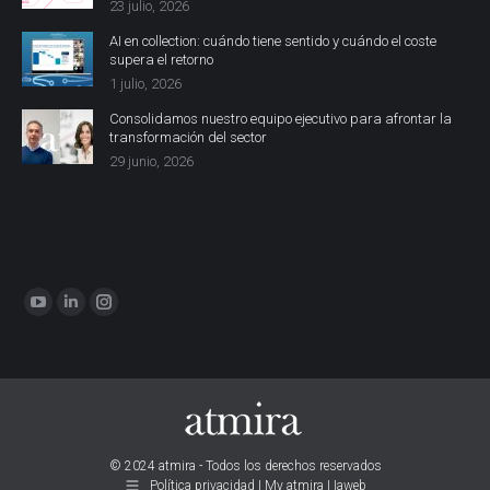
23 julio, 2026
AI en collection: cuándo tiene sentido y cuándo el coste
supera el retorno
1 julio, 2026
Consolidamos nuestro equipo ejecutivo para afrontar la
transformación del sector
29 junio, 2026
Encuéntranos en:
YouTube
Linkedin
Instagram
page
page
page
opens
opens
opens
in
in
in
new
new
new
window
window
window
© 2024 atmira - Todos los derechos reservados
Política privacidad | My atmira | Iaweb