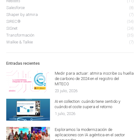
Reboots
(11)
Salesforce
(8)
Shaper by atmira
(7)
SIREC®
(54)
SISnet
(24)
Transformación
(35)
Walkie & Talkie
(7)
Entradas recientes
Medir para actuar: atmira inscribe su huella
de carbono de 2024 en el registro del
MITECO
23 julio, 2026
AI en collection: cuándo tiene sentido y
cuándo el coste supera el retorno
1 julio, 2026
Exploramos la modernización de
aplicaciones con IA agéntica en el sector