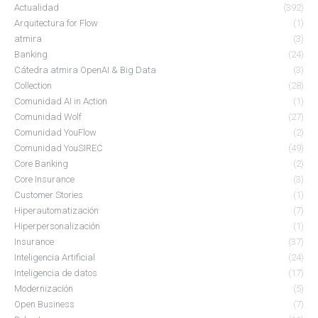
Actualidad
(392)
Arquitectura for Flow
(1)
atmira
(3)
Banking
(24)
Cátedra atmira OpenAI & Big Data
(3)
Collection
(28)
Comunidad AI in Action
(1)
Comunidad Wolf
(27)
Comunidad YouFlow
(2)
Comunidad YouSIREC
(49)
Core Banking
(2)
Core Insurance
(3)
Customer Stories
(1)
Hiperautomatización
(7)
Hiperpersonalización
(1)
Insurance
(37)
Inteligencia Artificial
(24)
Inteligencia de datos
(17)
Modernización
(5)
Open Business
(7)