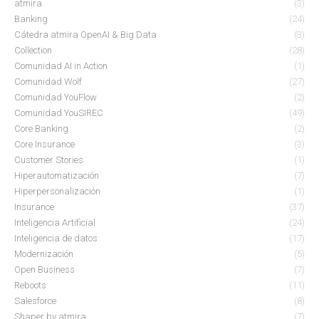
atmira
(3)
Banking
(24)
Cátedra atmira OpenAI & Big Data
(3)
Collection
(28)
Comunidad AI in Action
(1)
Comunidad Wolf
(27)
Comunidad YouFlow
(2)
Comunidad YouSIREC
(49)
Core Banking
(2)
Core Insurance
(3)
Customer Stories
(1)
Hiperautomatización
(7)
Hiperpersonalización
(1)
Insurance
(37)
Inteligencia Artificial
(24)
Inteligencia de datos
(17)
Modernización
(5)
Open Business
(7)
Reboots
(11)
Salesforce
(8)
Shaper by atmira
(7)