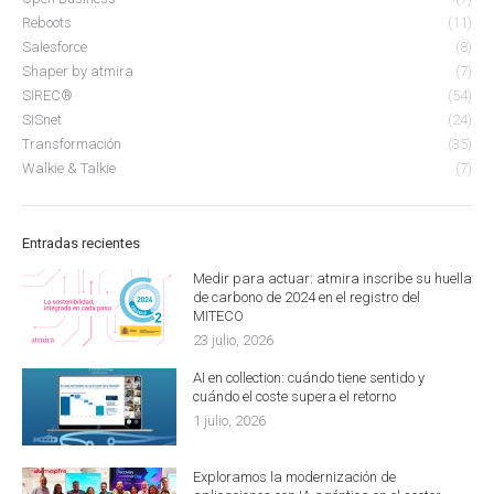
Reboots
(11)
Salesforce
(8)
Shaper by atmira
(7)
SIREC®
(54)
SISnet
(24)
Transformación
(35)
Walkie & Talkie
(7)
Entradas recientes
Medir para actuar: atmira inscribe su huella
de carbono de 2024 en el registro del
MITECO
23 julio, 2026
AI en collection: cuándo tiene sentido y
cuándo el coste supera el retorno
1 julio, 2026
Exploramos la modernización de