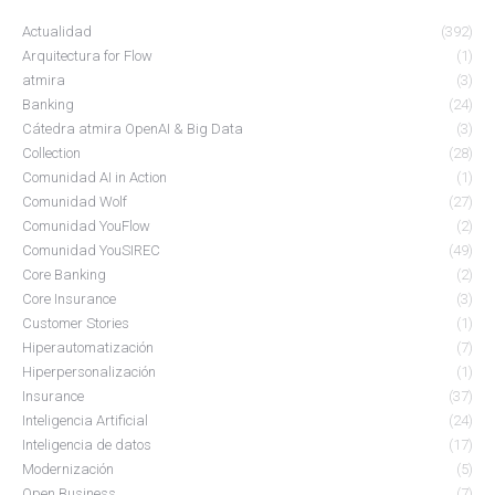
Actualidad
(392)
Arquitectura for Flow
(1)
atmira
(3)
Banking
(24)
Cátedra atmira OpenAI & Big Data
(3)
Collection
(28)
Comunidad AI in Action
(1)
Comunidad Wolf
(27)
Comunidad YouFlow
(2)
Comunidad YouSIREC
(49)
Core Banking
(2)
Core Insurance
(3)
Customer Stories
(1)
Hiperautomatización
(7)
Hiperpersonalización
(1)
Insurance
(37)
Inteligencia Artificial
(24)
Inteligencia de datos
(17)
Modernización
(5)
Open Business
(7)