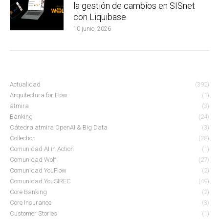
la gestión de cambios en SISnet
con Liquibase
10 junio, 2026
Actualidad
(392)
Arquitectura for Flow
(1)
atmira
(3)
Banking
(24)
Cátedra atmira OpenAI & Big Data
(3)
Collection
(28)
Comunidad AI in Action
(1)
Comunidad Wolf
(27)
Comunidad YouFlow
(2)
Comunidad YouSIREC
(49)
Core Banking
(2)
Core Insurance
(3)
Customer Stories
(1)