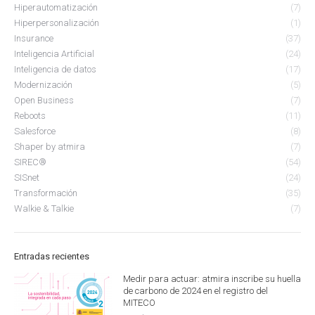
Hiperautomatización
(7)
Hiperpersonalización
(1)
Insurance
(37)
Inteligencia Artificial
(24)
Inteligencia de datos
(17)
Modernización
(5)
Open Business
(7)
Reboots
(11)
Salesforce
(8)
Shaper by atmira
(7)
SIREC®
(54)
SISnet
(24)
Transformación
(35)
Walkie & Talkie
(7)
Entradas recientes
Medir para actuar: atmira inscribe su huella
de carbono de 2024 en el registro del
MITECO