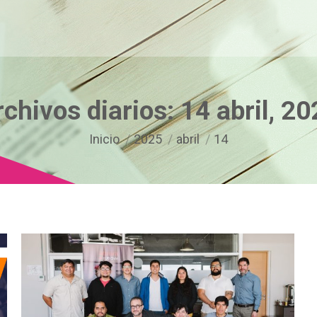
rchivos diarios:
14 abril, 2
Estás aquí:
Inicio
2025
abril
14