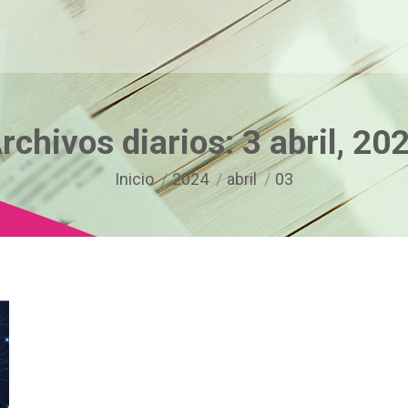
rchivos diarios:
3 abril, 20
Estás aquí:
Inicio
2024
abril
03