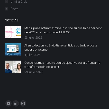
atmira Club
Únete
NOTICIAS
Medir para actuar: atmira inscribe su huella de carbono
de 2024 en el registro del MITECO
23 julio, 2026
AI en collection: cuándo tiene sentido y cuándo el coste
supera el retorno
1 julio, 2026
Consolidamos nuestro equipo ejecutivo para afrontar la
transformación del sector
29 junio, 2026
Encuéntranos en:
YouTube
Linkedin
Instagram