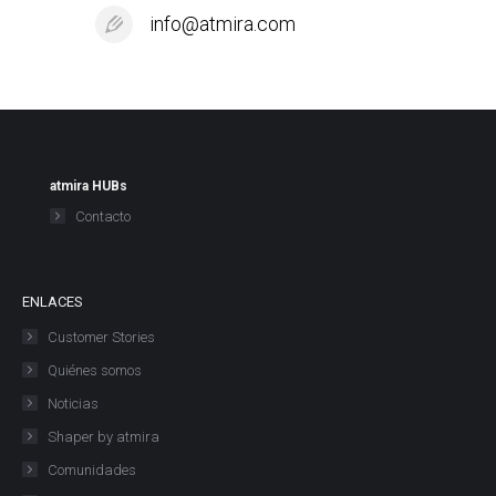
info@atmira.com
atmira HUBs
Contacto
ENLACES
Customer Stories
Quiénes somos
Noticias
Shaper by atmira
Comunidades