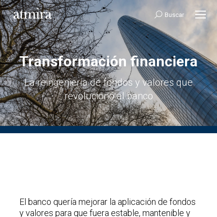
Buscar:
Buscar
Transformación financiera
Estás aquí:
La reingeniería de fondos y valores que
revolucionó al banco
El banco quería mejorar la aplicación de fondos
y valores para que fuera estable, mantenible y