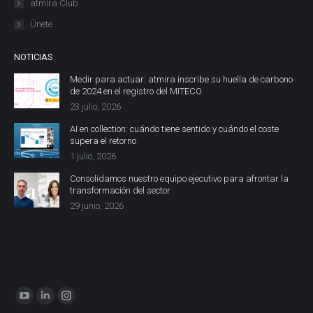
atmira Club
Únete
NOTICIAS
Medir para actuar: atmira inscribe su huella de carbono
de 2024 en el registro del MITECO
23 julio, 2026
AI en collection: cuándo tiene sentido y cuándo el coste
supera el retorno
1 julio, 2026
Consolidamos nuestro equipo ejecutivo para afrontar la
transformación del sector
29 junio, 2026
Encuéntranos en:
YouTube
Linkedin
Instagram