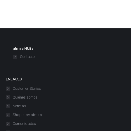
atmira HUBs
Contacto
ENLACES
Customer Stories
Quiénes somos
Noticias
Shaper by atmira
Comunidades