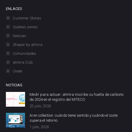
ENLACES
Customer Stories
Quiénes somos
Noticias
Shaper by atmira
Comunidades
atmira Club
Únete
NOTICIAS
Medir para actuar: atmira inscribe su huella de carbono
de 2024 en el registro del MITECO
23 julio, 2026
AI en collection: cuándo tiene sentido y cuándo el coste
supera el retorno
1 julio, 2026