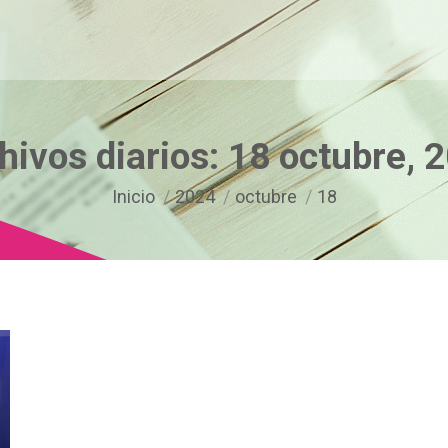
hivos diarios:
18 octubre, 
Estás aquí:
Inicio
2024
octubre
18