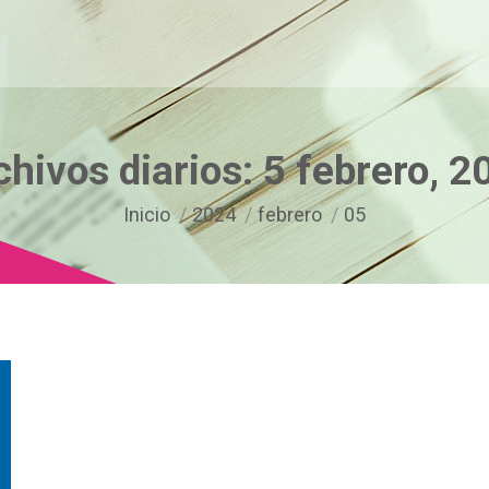
chivos diarios:
5 febrero, 2
Estás aquí:
Inicio
2024
febrero
05