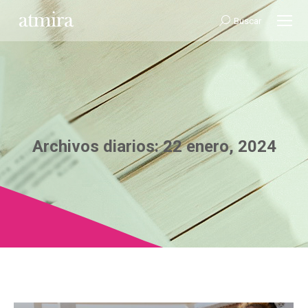
Buscar:
Buscar
Archivos diarios:
22 enero, 2024
Estás aquí: