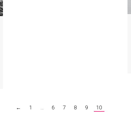
←
1
…
6
7
8
9
10