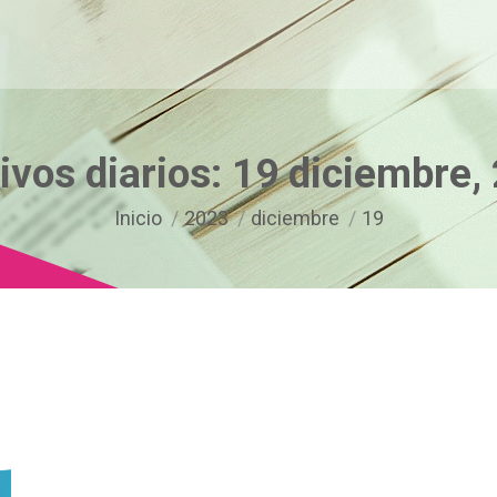
ivos diarios:
19 diciembre,
Estás aquí:
Inicio
2023
diciembre
19