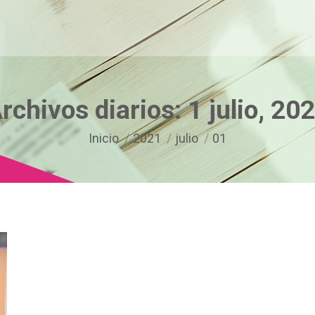
rchivos diarios:
1 julio, 20
Estás aquí:
Inicio
2021
julio
01