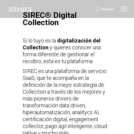
Buscar:
Buscar
SIREC® Digital
Collection
Si lo tuyo es la
digitalización del
Collection
y quieres conocer una
forma diferente de gestionar el
recobro, esta es tu plataforma.
SIREC es una plataforma de servicio
SaaS, que te acompaña en la
definición de la mejor estrategia de
Collection a través de los mejores y
más pioneros drivers de
transformación data driven,
hiperautomatización, analitycs AI,
certificación digital, engagement
collector, pago ágil inteligente, cloud
native y mucho más.