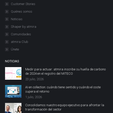
Customer Stories
Quiénes somos
Noticias
Shaper by atmira
Comunidades
atmira Club
Únete
NOTICIAS
Medir para actuar: atmira inscribe su huella de carbono
de 2024 en el registro del MITECO
23 julio, 2026
AI en collection: cuándo tiene sentido y cuándo el coste
supera el retorno
1 julio, 2026
Consolidamos nuestro equipo ejecutivo para afrontar la
transformación del sector