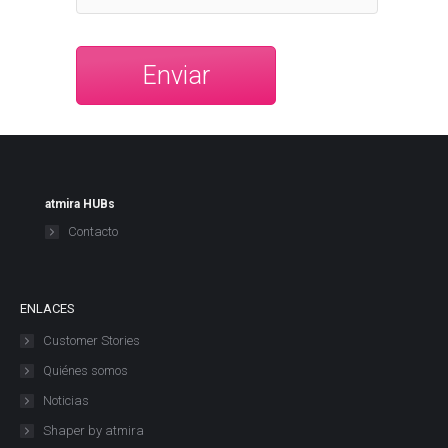
atmira HUBs
Contacto
ENLACES
Customer Stories
Quiénes somos
Noticias
Shaper by atmira