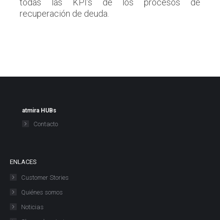
todas las KPI’s de los procesos de
recuperación de deuda.
atmira HUBs
Contacto
ENLACES
Customer Stories
Quiénes somos
Noticias