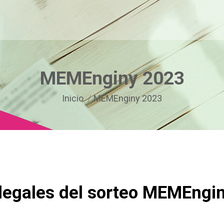
MEMEnginy 2023
Estás aquí:
Inicio
MEMEnginy 2023
legales del sorteo MEMEngi