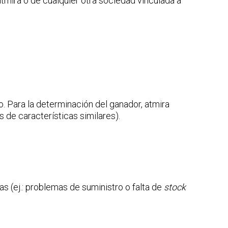
tmira o de cualquier otra sociedad vinculada a
o. Para la determinación del ganador, atmira
 de características similares).
as (ej.: problemas de suministro o falta de
stock