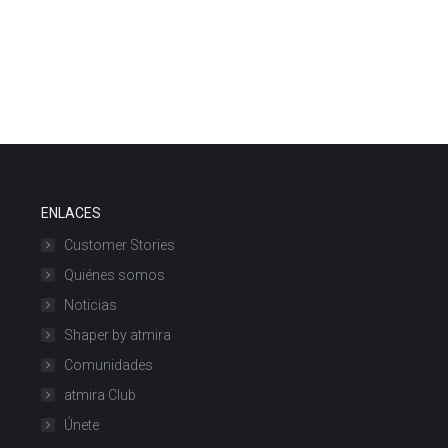
ENLACES
Customer Stories
Quiénes somos
Noticias
Shaper by atmira
Comunidades
atmira Club
Únete