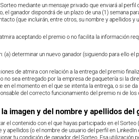
Sorteo mediante un mensaje privado que enviará al perfil 
to, el ganador dispondrá de un plazo de una (1) semana pa
ntacto (que incluirán, entre otros, su nombre y apellidos y
a atmira aceptando el premio o no facilita la información re
n: (a) determinar un nuevo ganador (siguiendo para ello el p
ciones de atmira con relación a la entrega del premio finali
 no sea entregado por la empresa de paquetería si la direc
e en el momento en el que se intenta la entrega, o si se da 
nsable del correcto funcionamiento del premio ni de los d
 la imagen y del nombre y apellidos del
izar el contenido con el que hayas participado en el Sorteo
 y apellidos (o el nombre de usuario del perfil en LinkedIn
onar tu condición de ganador del Sorteo. Esa utilización por