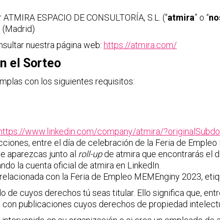
or ATMIRA ESPACIO DE CONSULTORÍA, S.L. (“
atmira
” o “
no
 (Madrid)
nsultar nuestra página web:
https://atmira.com/
n el Sorteo
mplas con los siguientes requisitos:
https://www.linkedin.com/company/atmira/?originalSubd
acciones, entre el día de celebración de la Feria de Emple
que aparezcas junto al
roll-up
de atmira que encontrarás el d
o la cuenta oficial de atmira en LinkedIn.
ón relacionada con la Feria de Empleo MEMEnginy 2023, etiqu
 de cuyos derechos tú seas titular. Ello significa que, ent
 con publicaciones cuyos derechos de propiedad intelectu