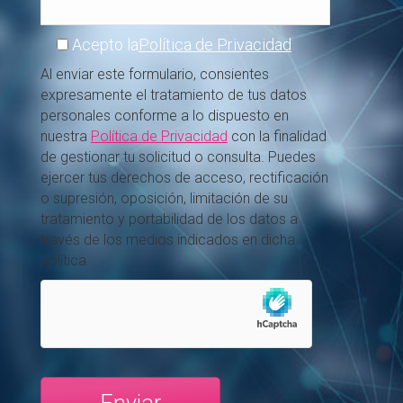
Acepto la
Política de Privacidad
Al enviar este formulario, consientes
expresamente el tratamiento de tus datos
personales conforme a lo dispuesto en
nuestra
Política de Privacidad
con la finalidad
de gestionar tu solicitud o consulta. Puedes
ejercer tus derechos de acceso, rectificación
o supresión, oposición, limitación de su
tratamiento y portabilidad de los datos a
través de los medios indicados en dicha
política.